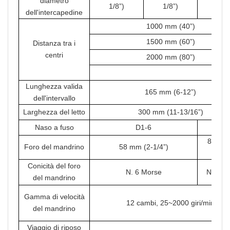
diametro
1/8”)
1/8”)
1/8”
dell'intercapedine
1000 mm (40”)
1500 mm (60”)
Distanza tra i
centri
2000 mm (80”)
Lunghezza valida
165 mm (6-12”)
dell'intervallo
Larghezza del letto
300 mm (11-13/16”)
Naso a fuso
D1-6
D1-
80 mm 
Foro del mandrino
58 mm (2-1/4”)
1/8”
Conicità del foro
N. 6 Morse
N. 7 M
del mandrino
Gamma di velocità
12 cambi, 25~2000 giri/min
del mandrino
Viaggio di riposo