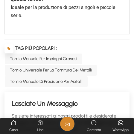
Ideale per la produzione di pezzi singoli e piccole
serie.
TAG PIÙ POPOLARI :
Tornio Manuale Per Impieghi Gravosi
Tornio Universale Per La Tornitura Dei Metalli
Tornio Manuale Di Precisione Per Metalli
Lasciate Un Messaggio
Se siete interessati ai nostri prodotti e desiderate
maggiori informazioni, lasciate un messaggio qui; vi
risponderemo il prima possibile.
Casa
Libri
Contatto
WhatsApp