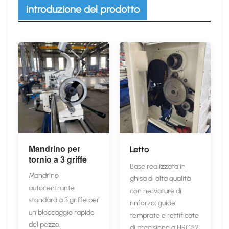
introduzione del prodotto
Mandrino per
Letto
tornio a 3 griffe
Base realizzata in
Mandrino
ghisa di alta qualità
autocentrante
con nervature di
standard a 3 griffe per
rinforzo; guide
un bloccaggio rapido
temprate e rettificate
del pezzo,
di precisione a HRC52