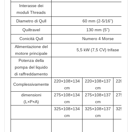
Interasse dei
3
moduli Threads
Diametro di Qull
60 mm (2-5/16”)
Quiltravel
130 mm (5”)
Conicità Qull
Numero 4 Morse
Alimentazione del
5,5 kW (7,5 CV) trifase
motore principale
Potenza della
pompa del liquido
0,1 k
di raffreddamento
220×108×134
220×108×137
220×10
Complessivamente
cm
cm
cm
dimensioni
275×108×134
275×108×137
275×10
(L×P×A)
cm
cm
cm
325×108×134
325×108×137
325×10
cm
cm
cm