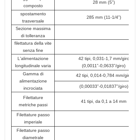
28 mm (5”)
composto
spostamento
285 mm (11-1/4”)
trasversale
Sezione massima
25
di tolleranza
filettatura della vite
senza fine
L'alimentazione
42 tipi, 0,031-1,7 mm/giro
longitudinale varia
(0,0011”-0,0633”/giro)
Gamma di
42 tipi, 0,014-0,784 mm/giro
alimentazione
(0,00033”-0,01837”/giro)
incrociata
Filettature
41 tipi, da 0,1 a 14 mm
metriche passi
Filettature passo
60 ti
imperiale
Filettature passo
5
diametrale