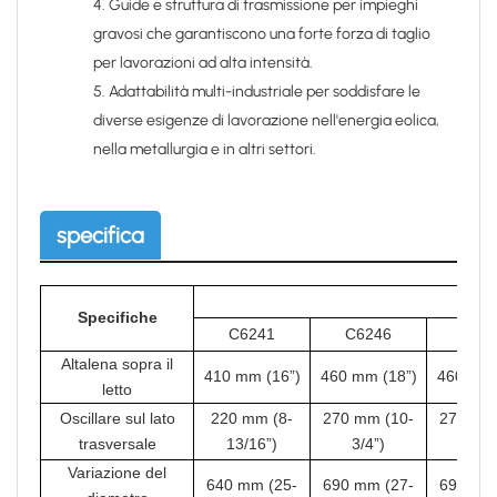
4. Guide e struttura di trasmissione per impieghi
gravosi che garantiscono una forte forza di taglio
per lavorazioni ad alta intensità.
5. Adattabilità multi-industriale per soddisfare le
diverse esigenze di lavorazione nell'energia eolica,
nella metallurgia e in altri settori.
specifica
Specifiche
C6241
C6246
C624
Altalena sopra il
410 mm (16”)
460 mm (18”)
460 mm 
letto
Oscillare sul lato
220 mm (8-
270 mm (10-
270 mm
trasversale
13/16”)
3/4”)
3/4”
Variazione del
640 mm (25-
690 mm (27-
690 mm