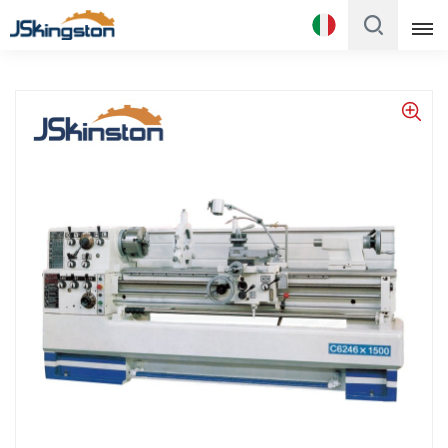
Italiano
English
Français
Русский
Italiano
Español
Português
Türk
Polski