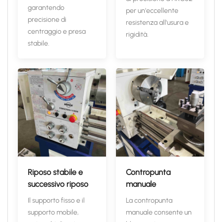
garantendo
per un'eccellente
precisione di
resistenza all'usura e
centraggio e presa
rigidità.
stabile.
Riposo stabile e
Contropunta
successivo riposo
manuale
Il supporto fisso e il
La contropunta
supporto mobile,
manuale consente un