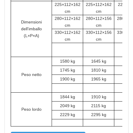
225×112×162
225×112×162
225×12
cm
cm
cm
280×112×162
280×112×156
280×11
Dimensioni
cm
cm
cm
dell'imballo
330×112×162
330×112×156
330×11
(L×P×A)
cm
cm
cm
1580 kg
1645 kg
1645 
1745 kg
1810 kg
1810 
Peso netto
1900 kg
1965 kg
1965 
1844 kg
1910 kg
1910 
2049 kg
2115 kg
2115 
Peso lordo
2229 kg
2295 kg
2295