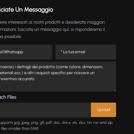
sciate Un Messaggio
iete interessati ai nostri prodotti e desiderate maggiori
rmazioni, lasciate un messaggio qui; vi risponderemo il
a possibile.
ch Files
upports jpg, jpeg, png, gif, pdf, doc, docx, xls, xlsx, txt, rar and zip.
 files smaller than 5MB