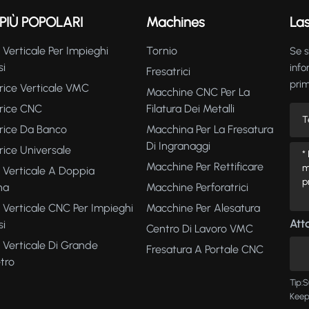
PIÙ POPOLARI
Machines
La
 Verticale Per Impieghi
Tornio
Se s
si
info
Fresatrici
prim
rice Verticale VMC
Macchine CNC Per La
trice CNC
Filatura Dei Metalli
rice Da Banco
Macchina Per La Fresatura
Di Ingranaggi
rice Universale
Macchine Per Rettificare
 Verticale A Doppia
na
Macchine Perforatrici
 Verticale CNC Per Impieghi
Macchine Per Alesatura
Atta
si
Centro Di Lavoro VMC
 Verticale Di Grande
Fresatura A Portale CNC
tro
Tip:S
Keep