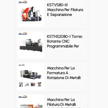
KSTVS80-III
Macchina Per Filatura
E Separazione
Verticale CNC Ad
Alta Efficienza
KSTHS2080-1 Tornio
Rotante CNC
Programmabile Per
Metalli Pesanti
Macchina Per La
Formatura A
Rotazione Di Metalli
A 3 Rulli HSP120 Per
Pezzi Assialsimmetrici
In Alluminio
Macchina Per La
Filatura Di Metalli