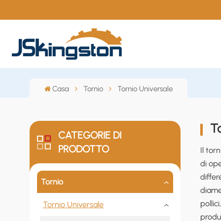
Casa
Tornio
Tornio Universale
T
CATEGORIE DI
PRODOTTO
Il to
di ope
differ
Tornio
diamet
pollic
Tornio Universale
produz