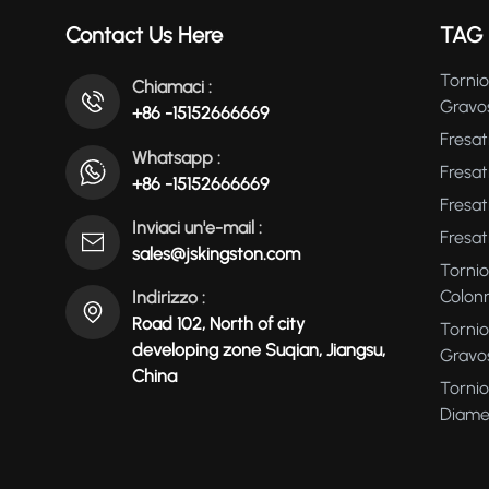
Contact Us Here
TAG 
Tornio
Chiamaci :
Gravo
+86 -15152666669
Fresat
Whatsapp :
Fresa
+86 -15152666669
Fresat
Inviaci un'e-mail :
Fresat
sales@jskingston.com
Tornio
Colon
Indirizzo :
Road 102, North of city
Tornio
developing zone Suqian, Jiangsu,
Gravo
China
Tornio
Diame