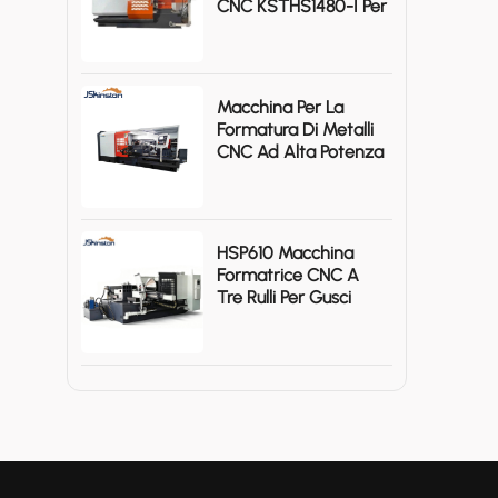
CNC KSTHS1480-I Per
Impieghi Gravosi E
Personalizzati
Macchina Per La
Formatura Di Metalli
CNC Ad Alta Potenza
A 3 Assi KSTHP-880-
III, Certificata ISO.
HSP610 Macchina
Formatrice CNC A
Tre Rulli Per Gusci
Metallici Di Grandi
Dimensioni.