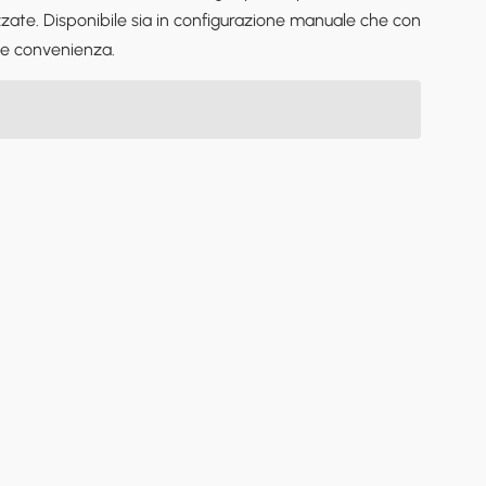
عربي
izzate. Disponibile sia in configurazione manuale che con
ne e convenienza.
မြန်မာ
Tiếng Việt