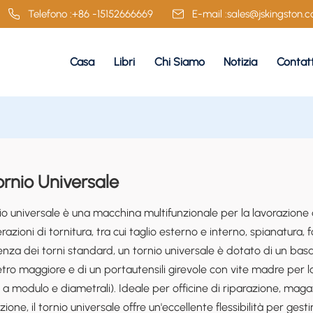
Telefono :
+86 -15152666669
E-mail :
sales@jskingston.
Casa
Libri
Chi Siamo
Notizia
Contat
ornio Universale
rnio universale è una macchina multifunzionale per la lavorazion
razioni di tornitura, tra cui taglio esterno e interno, spianatura, f
enza dei torni standard, un tornio universale è dotato di un ba
ro maggiore e di un portautensili girevole con vite madre per la r
i, a modulo e diametrali). Ideale per officine di riparazione, magazz
ione, il tornio universale offre un'eccellente flessibilità per gestir