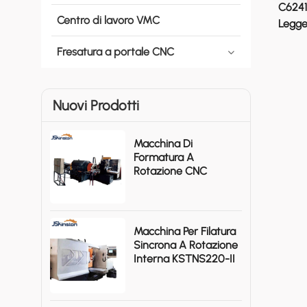
C6241
Centro di lavoro VMC
Legge
Fresatura a portale CNC
Nuovi Prodotti
Macchina Di
Formatura A
Rotazione CNC
SK490/640 Per Colli
Di Bottiglia Di
Bombole Di Gas.
Macchina Per Filatura
Sincrona A Rotazione
Interna KSTNS220-II