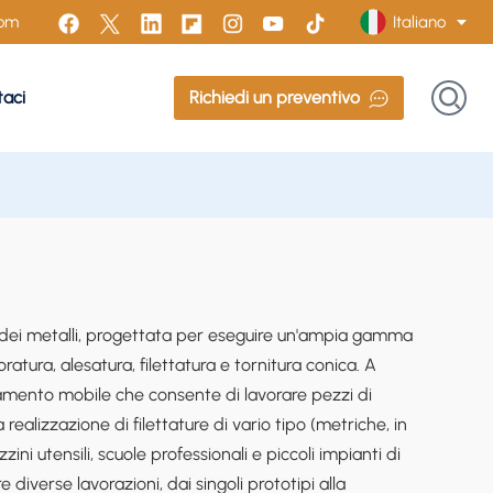
Italiano
com
taci
Richiedi un preventivo
English
Français
Русский
Italiano
Español
e dei metalli, progettata per eseguire un'ampia gamma
Português
oratura, alesatura, filettatura e tornitura conica. A
samento mobile che consente di lavorare pezzi di
Türk
ealizzazione di filettature di vario tipo (metriche, in
ini utensili, scuole professionali e piccoli impianti di
Polski
e diverse lavorazioni, dai singoli prototipi alla