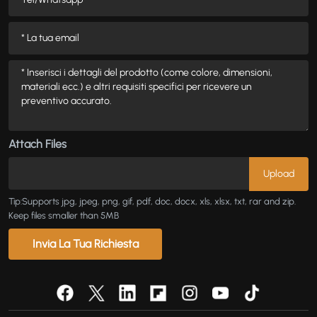
Attach Files
Tip:Supports jpg, jpeg, png, gif, pdf, doc, docx, xls, xlsx, txt, rar and zip.
Keep files smaller than 5MB
Invia La Tua Richiesta