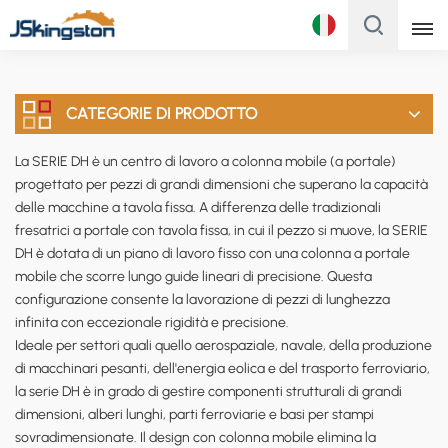
Italiano
CATEGORIE DI PRODOTTO
English
La SERIE DH è un centro di lavoro a colonna mobile (a portale)
Français
progettato per pezzi di grandi dimensioni che superano la capacità
delle macchine a tavola fissa. A differenza delle tradizionali
Русский
fresatrici a portale con tavola fissa, in cui il pezzo si muove, la SERIE
DH è dotata di un piano di lavoro fisso con una colonna a portale
Italiano
mobile che scorre lungo guide lineari di precisione. Questa
configurazione consente la lavorazione di pezzi di lunghezza
Español
infinita con eccezionale rigidità e precisione.
Ideale per settori quali quello aerospaziale, navale, della produzione
Português
di macchinari pesanti, dell'energia eolica e del trasporto ferroviario,
la serie DH è in grado di gestire componenti strutturali di grandi
Türk
dimensioni, alberi lunghi, parti ferroviarie e basi per stampi
Polski
sovradimensionate. Il design con colonna mobile elimina la