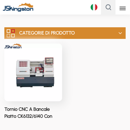
Italiano
CATEGORIE DI PRODOTTO
English
Français
Русский
Italiano
Español
Português
Tornio CNC A Bancale
Türk
Piatto CK6132/6140 Con
Ampio Diametro Di
Polski