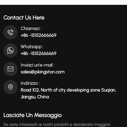
Rotazione Del Bancale.
عربي
Contact Us Here
မြန်မာ
Chiamaci :
+86 -15152666669
Tiếng Việt
Whatsapp :
+86 -15152666669
Inviaci un'e-mail :
sales@jskingston.com
Indirizzo :
Road 102, North of city developing zone Suqian,
Jiangsu, China
Lasciate Un Messaggio
Se siete interessati ai nostri prodotti e desiderate maggiori